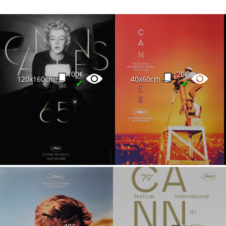
100€
20€
120x160cm
40x60cm
✔
✔