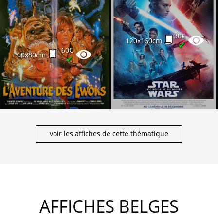
30€
120x160cm
✔
60€
60x80cm
✔
voir les affiches de cette thématique
AFFICHES BELGES