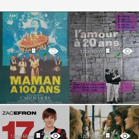
20€
150€
40x60cm
120x160cm
✔
✔
20€
16€
120x160cm
120x160cm
✔
✔