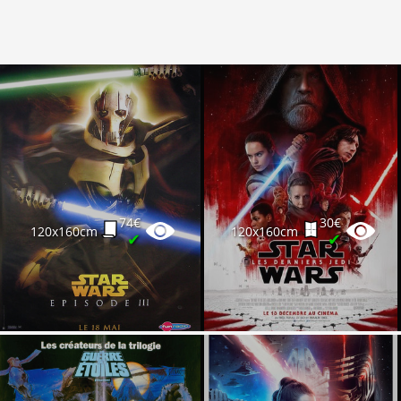
74€
30€
120x160cm
120x160cm
✔
✔