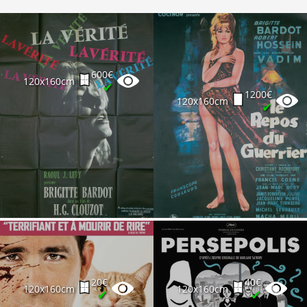
600€
120x160cm
✔
1200€
120x160cm
✔
20€
40€
120x160cm
120x160cm
✔
✔