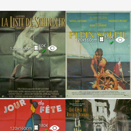
100€
120x160cm
✔
60€
120x160cm
✔
180€
120x160cm
✔