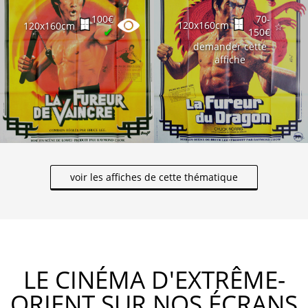
100€
70-
120x160cm
120x160cm
☆
✔
150€
demander cette
affiche
voir les affiches de cette thématique
LE CINÉMA D'EXTRÊME-
ORIENT SUR NOS ÉCRANS