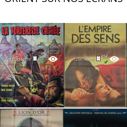
300€
45€
120x160cm
120x160cm
✔
✔