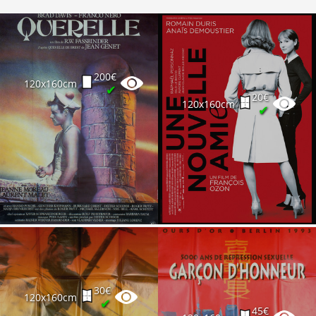
200€
120x160cm
✔
20€
120x160cm
✔
30€
120x160cm
✔
45€