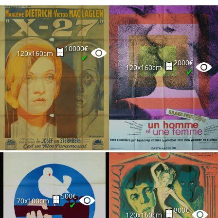
10000€
120x160cm
✔
2000€
120x160cm
✔
500€
70x100cm
✔
800€
120x160cm