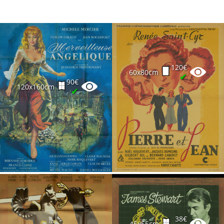
120€
60x80cm
✔
90€
120x160cm
✔
38€
45x55cm