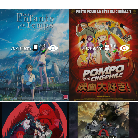
20€
16€
70x100cm
120x160cm
✔
✔