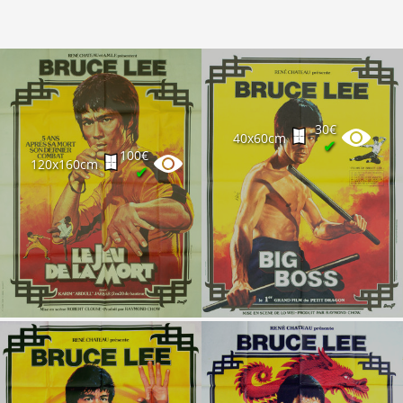
30€
40x60cm
✔
100€
120x160cm
✔