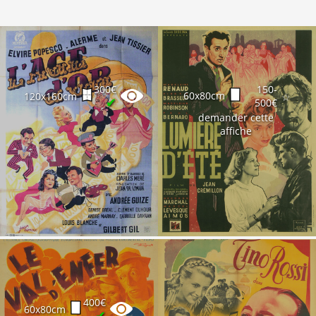
300€
150-
60x80cm
120x160cm
☆
✔
500€
demander cette
affiche
400€
60x80cm
✔