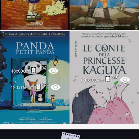
10€
40x60cm
✔
24€
120x160cm
✔
20€
120x160cm
✔