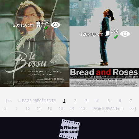
20€
120x160cm
✔
20€
120x160cm
✔
|<<
← PAGE PRÉCÉDENTE
1
2
3
4
5
6
7
8
9
10
11
12
13
14
15
PAGE SUIVANTE →
>>|