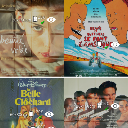
25€
120x160cm
✔
20€
120x160cm
✔
16€
120x160cm
✔
20€
60x80cm
✔
300€