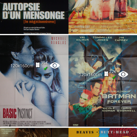
35€
120x160cm
✔
22€
120x160cm
✔