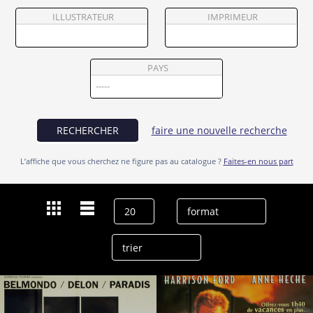
Partenaires
ILLUSTRATEUR
IMPRIMEUR
Vendre
PAYS
RECHERCHER
faire une nouvelle recherche
L’affiche que vous cherchez ne figure pas au catalogue ?
Faites-en nous part
Dernières recherches
FR
effacer l’historique