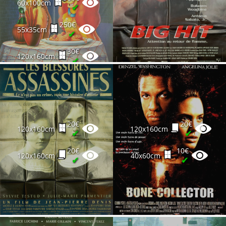
60x100cm
✔
250€
55x35cm
✔
30€
120x160cm
✔
20€
20€
120x160cm
120x160cm
✔
✔
20€
10€
120x160cm
40x60cm
✔
✔