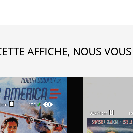
CETTE AFFICHE, NOUS VOUS
✔
0cm
15€
33x71cm
1