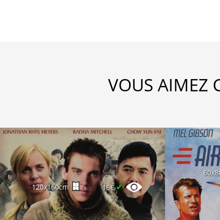
VOUS AIMEZ 
60x8
✔
120x160cm
16€