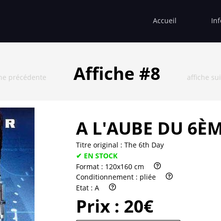
Accueil
In
Affiche #8
che précédente
affiche s
A L'AUBE DU 6È
Titre original :
The 6th Day
✔ EN STOCK
Format :
120x160 cm
Conditionnement :
pliée
Etat :
A
Prix :
20€