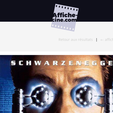
Retour aux résultats
|
← affi