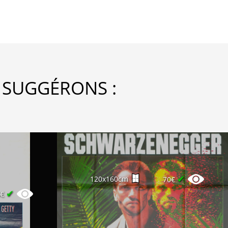
 SUGGÉRONS :
✔
120x160cm
70€
✔
0€