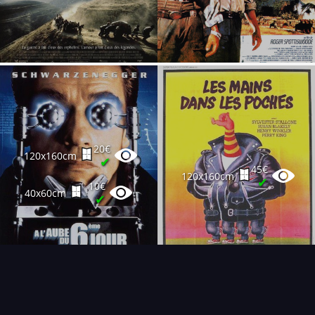
20€
120x160cm
✔
45€
120x160cm
✔
10€
40x60cm
✔