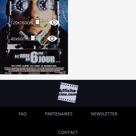
20€
120x160cm
✔
10€
40x60cm
✔
FAQ
PARTENAIRES
NEWSLETTER
CONTACT