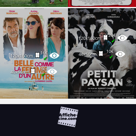
20€
120x160cm
✔
10€
16€
40x60cm
120x160cm
✔
✔
8€
40x60cm
✔