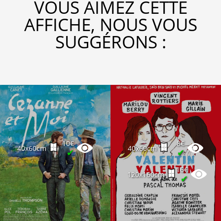
VOUS AIMEZ CETTE
AFFICHE, NOUS VOUS
SUGGÉRONS :
10€
8€
40x60cm
40x60cm
✔
✔
16€
120x160cm
✔