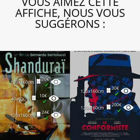
VOUS AIMEZ CETTE
AFFICHE, NOUS VOUS
SUGGÉRONS :
20€
120x160cm
✔
30€
120x160cm
✔
10€
40x60cm
✔
200€
120x160cm
✔
24€
120x160cm
✔