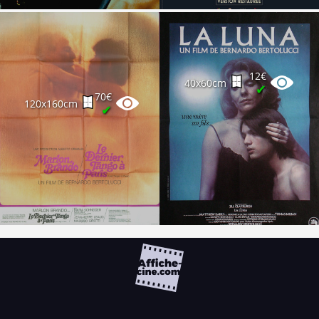
12€
40x60cm
✔
70€
120x160cm
✔
FAQ
PARTENAIRES
NEWSLETTER