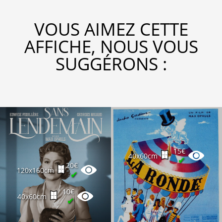
VOUS AIMEZ CETTE
AFFICHE, NOUS VOUS
SUGGÉRONS :
15€
40x60cm
✔
20€
120x160cm
✔
10€
40x60cm
✔