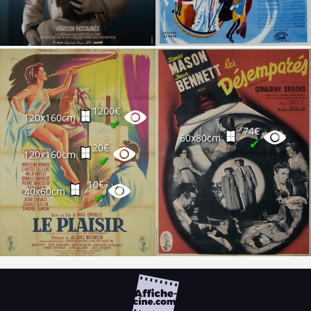
1200€
120x160cm
✔
74€
60x80cm
✔
20€
120x160cm
✔
10€
40x60cm
✔