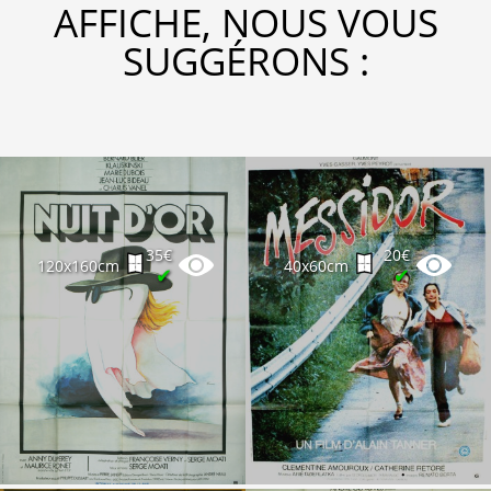
AFFICHE, NOUS VOUS
SUGGÉRONS :
35€
20€
120x160cm
40x60cm
✔
✔