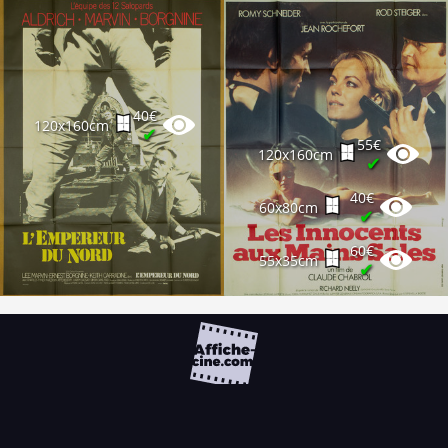
40€
120x160cm
✔
55€
120x160cm
✔
40€
60x80cm
✔
60€
55x35cm
✔
FAQ
PARTENAIRES
NEWSLETTER