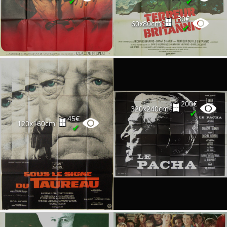
✔
✔
30€
60x80cm
✔
200€
320x240cm
✔
45€
120x160cm
✔