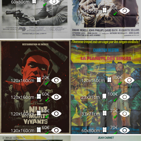
60x80cm
✔
50€
45x55cm
✔
20€
300€
120x160cm
120x160cm
✔
✔
60€
100€
120x160cm
23x31cm
✔
✔
40€
70€
120x160cm
33x71cm
✔
✔
60€
70€
120x160cm
60x80cm
✔
✔