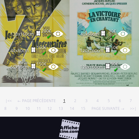
30€
40x60cm
✔
10€
40x60cm
✔
200€
30€
120x160cm
40x60cm
60€
✔
✔
120x160cm
✔
150€
50€
40x80cm
120x160cm
✔
✔
150€
90€
55x35cm
120x160cm
✔
✔
|<<
← PAGE PRÉCÉDENTE
1
2
3
4
5
6
7
8
9
10
11
12
13
14
15
PAGE SUIVANTE →
>>|