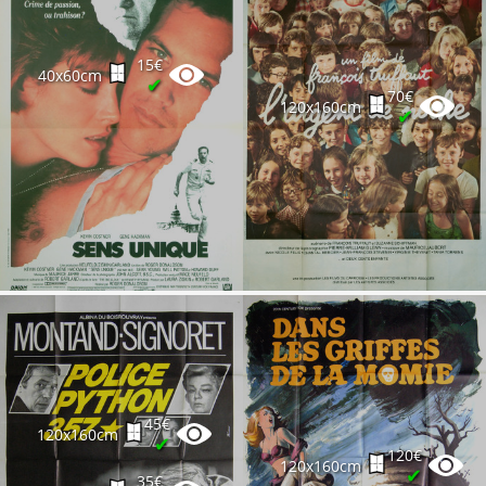
15€
40x60cm
✔
70€
120x160cm
✔
45€
120x160cm
✔
120€
120x160cm
✔
35€