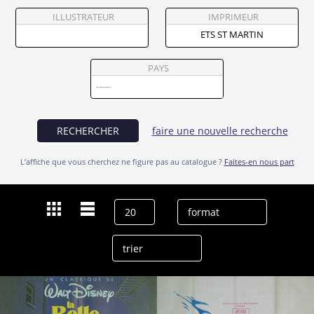
Partenaires
ILLUSTRATEUR
IMPRIMEUR
Vendre
PAYS
RECHERCHER
faire une nouvelle recherche
L’affiche que vous cherchez ne figure pas au catalogue ?
Faites-en nous part
Dernières recherches
Ets St Martin
effacer l’historique