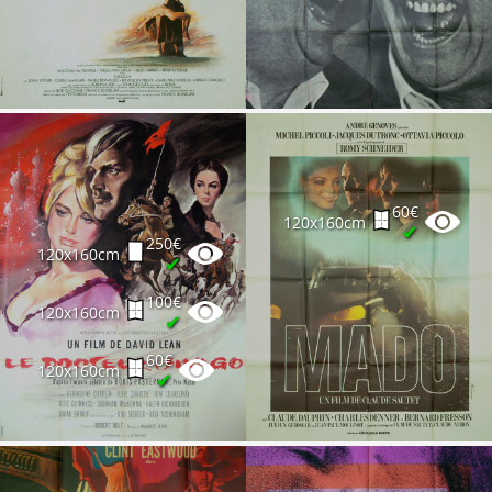
60€
120x160cm
✔
250€
120x160cm
✔
100€
120x160cm
✔
60€
120x160cm
✔