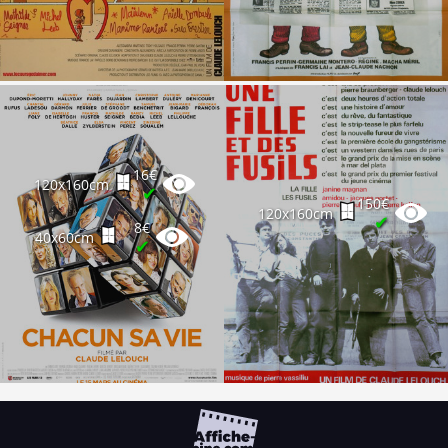
16€
120x160cm
✔
150€
120x160cm
✔
8€
40x60cm
✔