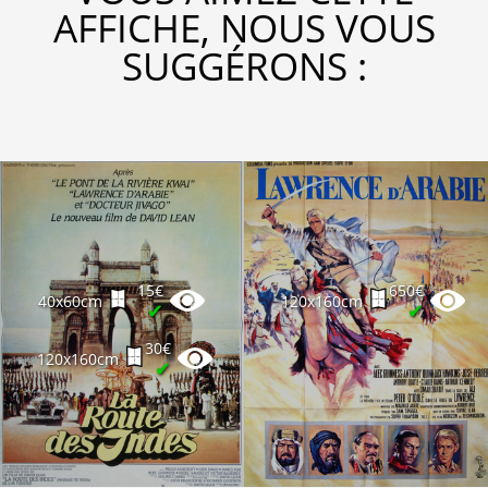
AFFICHE, NOUS VOUS
SUGGÉRONS :
15€
650€
40x60cm
120x160cm
✔
✔
30€
120x160cm
✔