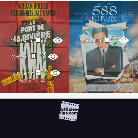
150€
25€
120x160cm
120x160cm
✔
✔
30€
60x80cm
✔
40€
120x160cm
✔
FAQ
PARTENAIRES
NEWSLETTER