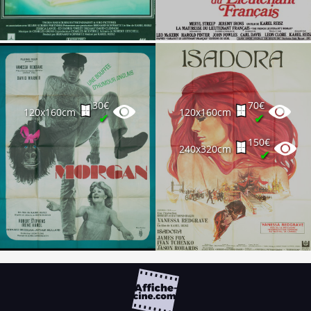
30€
70€
120x160cm
120x160cm
✔
✔
150€
240x320cm
✔