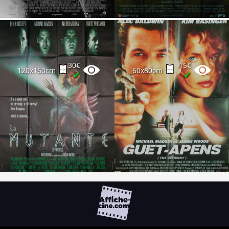
30€
15€
120x160cm
60x80cm
✔
✔