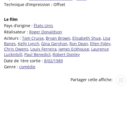
Technique d’impression :
Offset
Le film
Pays d’origine :
États-Unis
Réalisateur :
Roger Donaldson
Acteurs :
Tom Cruise
,
Bryan Brown
,
Elisabeth Shue
,
Lisa
Banes
,
Kelly Lynch
,
Gina Gershon
,
Ron Dean
,
Ellen Foley
,
Chris Owens
,
Louis Ferreira
,
James Eckhouse
,
Laurence
Luckinbill
,
Paul Benedict
,
Robert Donley
Date de 1ère sortie :
8/02/1989
Genre :
comédie
Partager cette affiche: