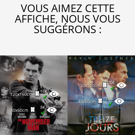
VOUS AIMEZ CETTE
AFFICHE, NOUS VOUS
SUGGÉRONS :
20€
120x160cm
✔
16€
120x160cm
✔
10€
40x60cm
✔
8€
40x60cm
✔