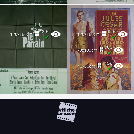
120€
330€
120x160cm
120x160cm
✔
✔
70€
70x100cm
✔
15€
40x60cm
✔
FAQ
PARTENAIRES
NEWSLETTER