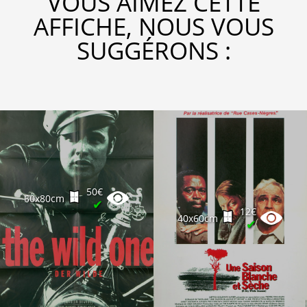
VOUS AIMEZ CETTE
AFFICHE, NOUS VOUS
SUGGÉRONS :
50€
60x80cm
✔
12€
40x60cm
✔