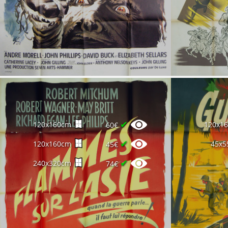
✔
120x160cm
120x1
60€
✔
120x160cm
45x5
45€
✔
240x320cm
74€