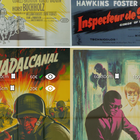
✔
60cm
60x80cm
60€
10
✔
5cm
20€