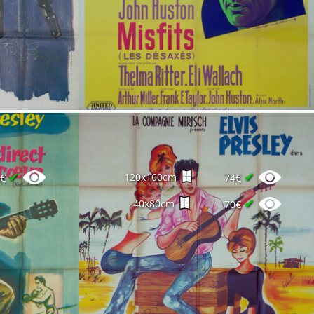
✔
✔
120x160cm
0€
74€
✔
40x80cm
70€