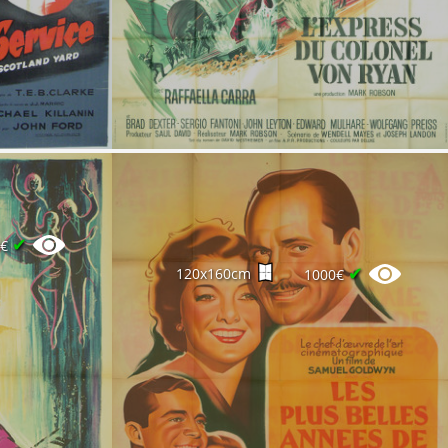
✔
0€
✔
120x160cm
1000€