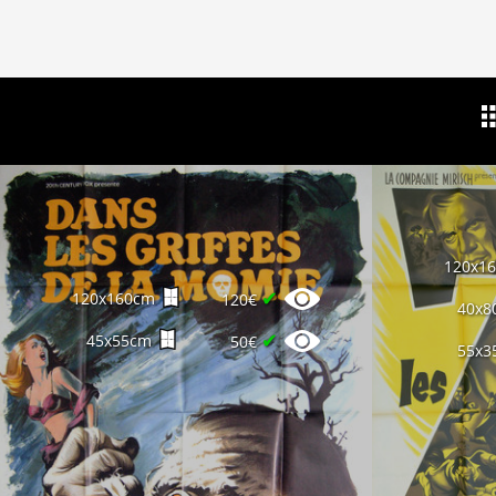
120x1
✔
120x160cm
120€
40x8
✔
45x55cm
50€
55x3