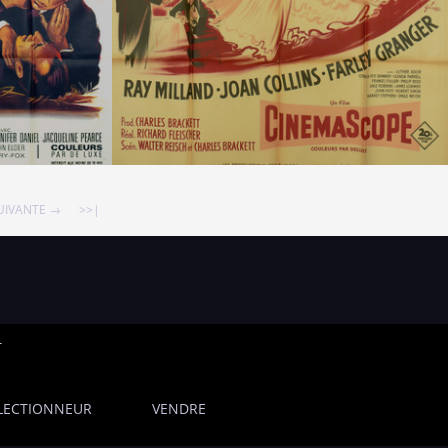
UIVANTE →
>>|
T
LECTIONNEUR
VENDRE