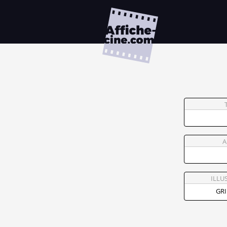
A
ILLU