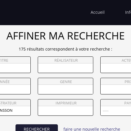
Accueil
In
AFFINER MA RECHERCHE
175 résultats correspondent à votre recherche :
TITRE
RÉALISATEUR
ACTE
NNÉE
GENRE
PRI
STRATEUR
IMPRIMEUR
PAY
RECHERCHER
faire une nouvelle recherche