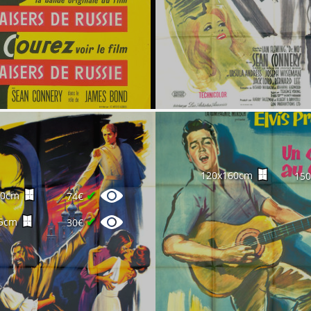
120x160cm
15
✔
60cm
74€
✔
5cm
30€