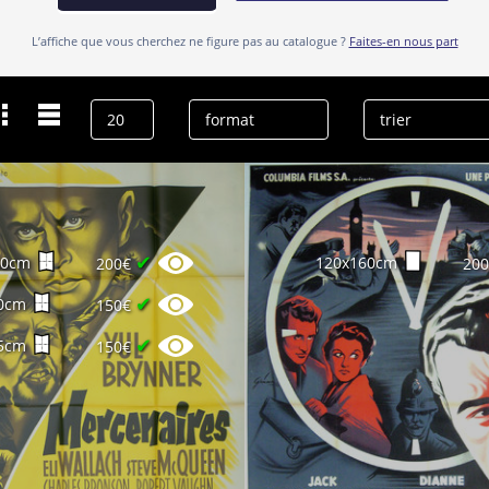
L’affiche que vous cherchez ne figure pas au catalogue ?
Faites-en nous part
Dernières recherches
Grinsson
effacer l’historique
✔
60cm
120x160cm
200€
20
✔
0cm
150€
✔
5cm
150€