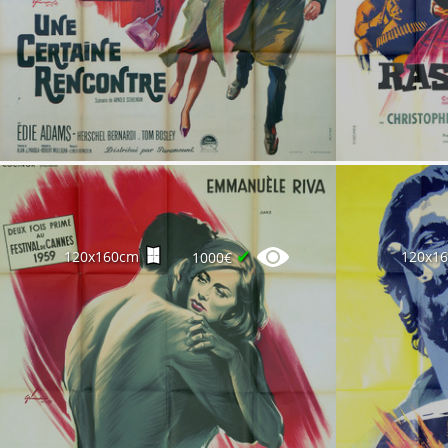
✔
120x160cm
120x1
1000€