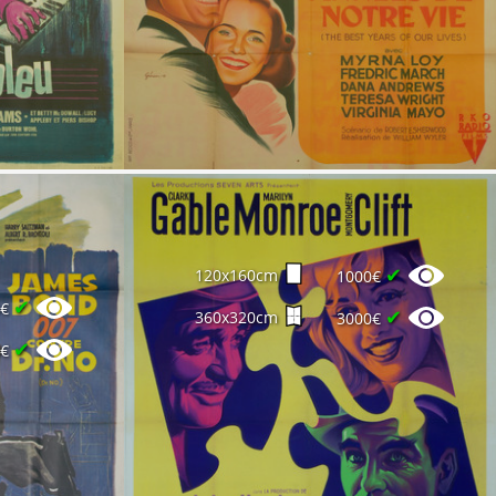
✔
120x160cm
1000€
✔
0€
✔
360x320cm
3000€
✔
0€