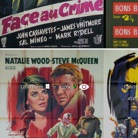
✔
120x160cm
120x1
200€
45x5