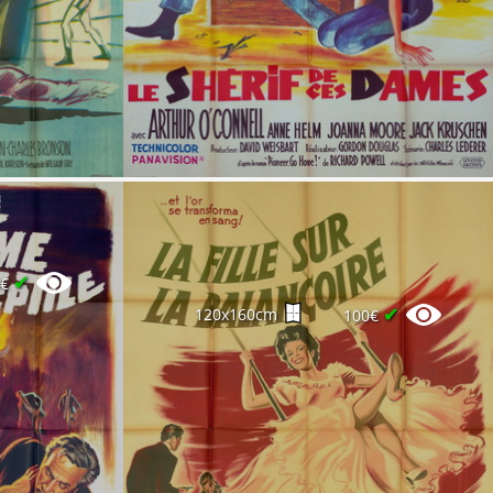
✔
5€
✔
120x160cm
100€