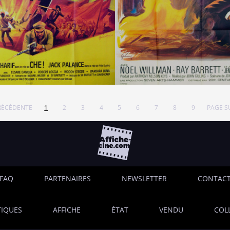
RÉCÉDENTE
1
2
3
4
5
6
7
8
9
PAGE S
FAQ
PARTENAIRES
NEWSLETTER
CONTAC
IQUES
AFFICHE
ÉTAT
VENDU
COL