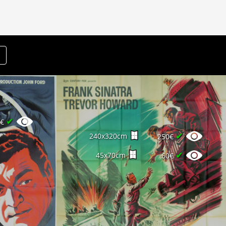
✔
0€
✔
240x320cm
250€
✔
45x70cm
60€