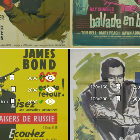
✔
0cm
300€
120x160cm
25
✔
60cm
200€
100x200cm
50
✔
60cm
200€