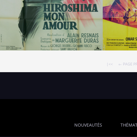
|<<
← PAGE P
NOUVEAUTÉS
THÉMAT