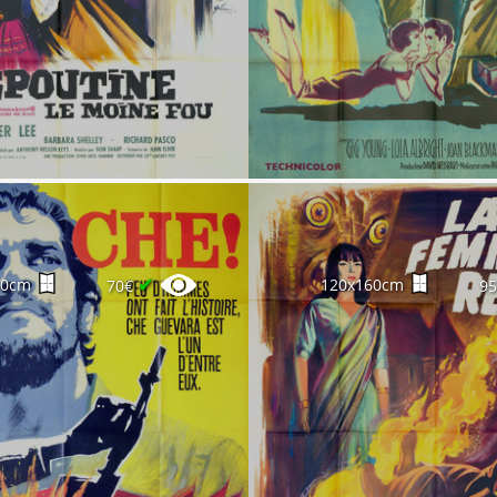
✔
60cm
120x160cm
70€
9