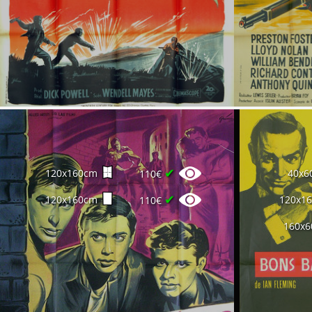
✔
120x160cm
40x6
110€
✔
120x160cm
120x1
110€
160x