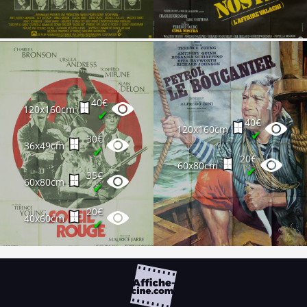
40€
120x160cm
✔
40€
120x160cm
✔
30€
36x49cm
✔
20€
60x80cm
✔
35€
60x80cm
✔
20€
40x60cm
✔