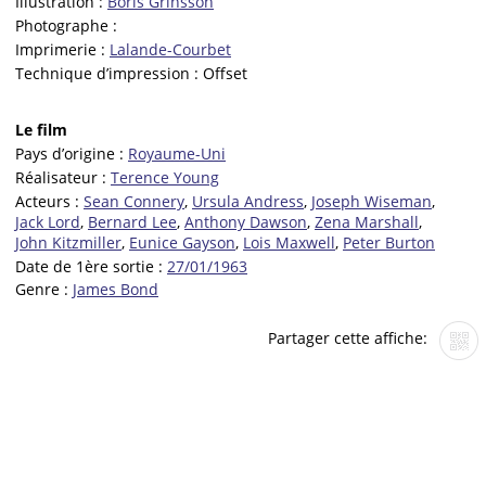
Illustration :
Boris Grinsson
Photographe :
Imprimerie :
Lalande-Courbet
Technique d’impression :
Offset
Le film
Pays d’origine :
Royaume-Uni
Réalisateur :
Terence Young
Acteurs :
Sean Connery
,
Ursula Andress
,
Joseph Wiseman
,
Jack Lord
,
Bernard Lee
,
Anthony Dawson
,
Zena Marshall
,
John Kitzmiller
,
Eunice Gayson
,
Lois Maxwell
,
Peter Burton
Date de 1ère sortie :
27/01/1963
Genre :
James Bond
Partager cette affiche: