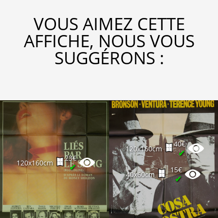
VOUS AIMEZ CETTE
AFFICHE, NOUS VOUS
SUGGÉRONS :
40€
120x160cm
✔
23€
120x160cm
✔
15€
40x60cm
✔