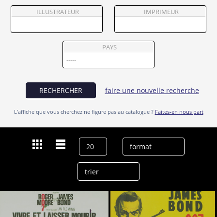
Partenaires
ILLUSTRATEUR
IMPRIMEUR
Vendre
PAYS
RECHERCHER
faire une nouvelle recherche
L’affiche que vous cherchez ne figure pas au catalogue ?
Faites-en nous part
Dernières recherches
Bernard Lee
effacer l’historique