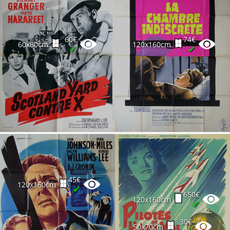
60€
74€
60x80cm
120x160cm
✔
✔
45€
120x160cm
✔
650€
120x160cm
✔
30€
50x70cm