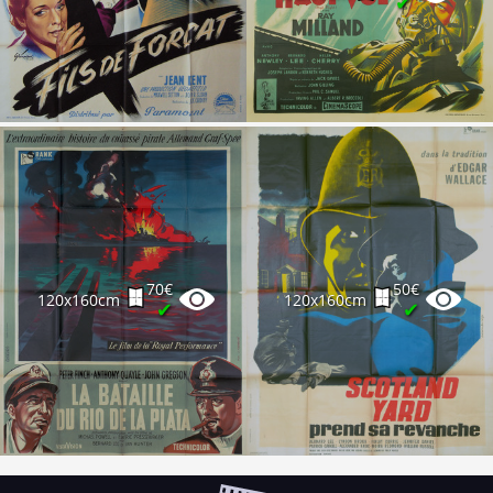
✔
70€
50€
120x160cm
120x160cm
✔
✔