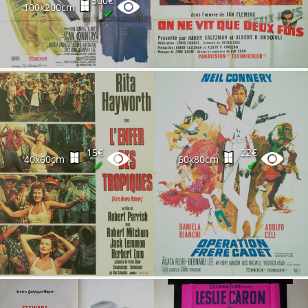
500€
100x200cm
✔
15€
22€
40x60cm
60x80cm
✔
✔