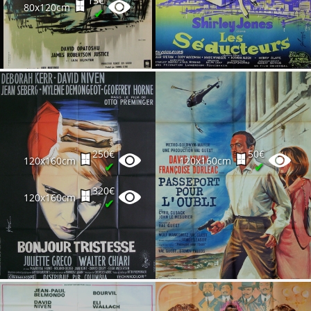
15€
80x120cm
✔
250€
50€
120x160cm
120x160cm
✔
✔
320€
120x160cm
✔