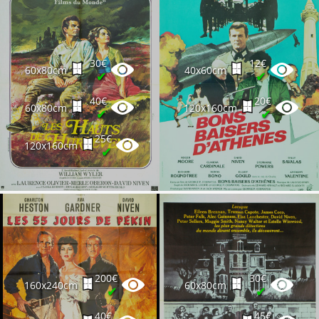
30€
12€
60x80cm
40x60cm
✔
✔
40€
20€
60x80cm
120x160cm
✔
✔
25€
120x160cm
✔
200€
30€
160x240cm
60x80cm
✔
✔
40€
45€