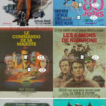
110€
120x80cm
✔
40€
40x60cm
✔
15€
30€
40x60cm
120x160cm
✔
✔
30€
120x160cm
✔