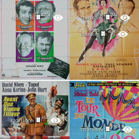
100€
74€
120x160cm
120x160cm
✔
✔
45€
60x80cm
✔
45€
120x160cm
✔
150€
120x160cm
✔