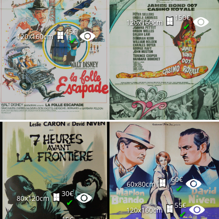
150€
120x160cm
✔
45€
120x160cm
✔
60€
60x80cm
✔
30€
80x120cm
✔
55€
120x160cm
✔