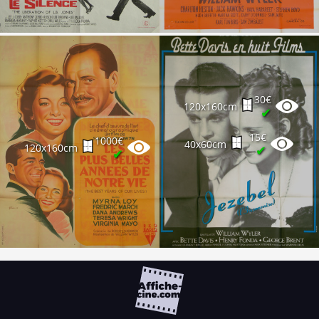
30€
120x160cm
✔
15€
1000€
40x60cm
120x160cm
✔
✔