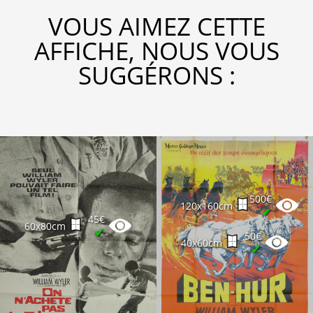
VOUS AIMEZ CETTE
AFFICHE, NOUS VOUS
SUGGÉRONS :
500€
120x160cm
✔
45€
60x80cm
✔
50€
40x60cm
✔