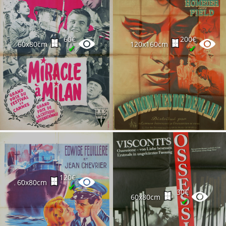
60€
200€
60x80cm
120x160cm
✔
✔
120€
60x80cm
✔
30€
60x80cm
✔