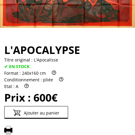
Partenaires
Vendre
L'APOCALYPSE
Titre original :
L'Apocalisse
✔ EN STOCK
Format :
240x160 cm
Conditionnement :
pliée
Etat :
A
Prix :
600€
Ajouter au panier