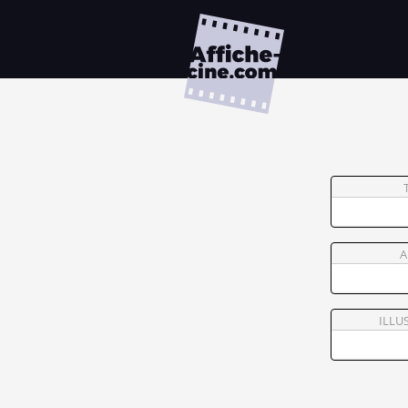
A
ILLU