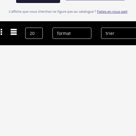
L’affiche que vous cherchez ne figure pas au catalogue ?
Faites-en nous part
Dernières recherches
Vera Bergman
effacer l’historique