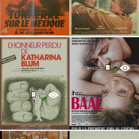
20€
120x160cm
✔
20€
40x60cm
✔