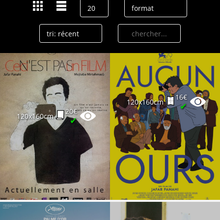
16€
120x160cm
✔
20€
120x160cm
✔