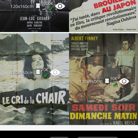
Partenaires
1000€
120x160cm
✔
Vendre
70€
120x160cm
✔
30€
120x160cm
✔