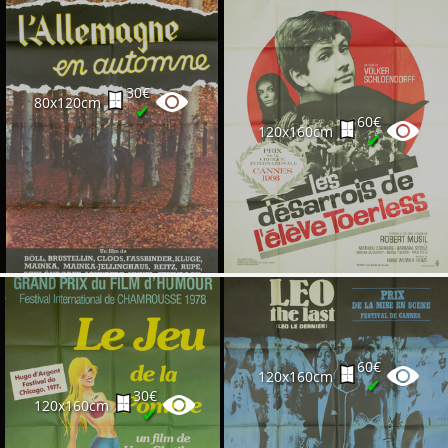
30€
80x120cm
✔
60€
120x160cm
✔
60€
120x160cm
✔
30€
120x160cm
✔