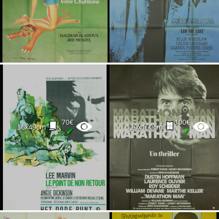
70€
100€
36x49cm
120x160cm
✔
✔