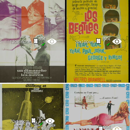
30€
350€
120x160cm
70x100cm
✔
✔
70€
70x100cm
✔
90€
120x160cm