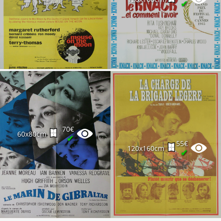
✔
70€
60x80cm
✔
55€
120x160cm
✔