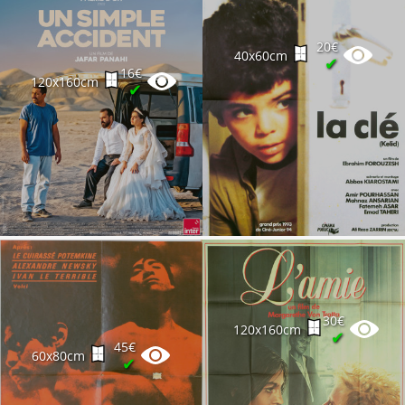
20€
40x60cm
✔
16€
120x160cm
✔
30€
120x160cm
✔
45€
60x80cm
✔