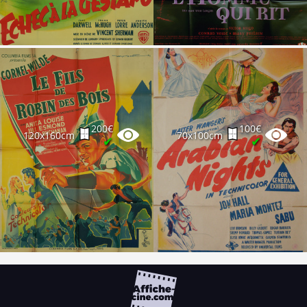
200€
100€
120x160cm
70x100cm
✔
✔