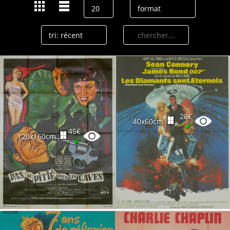
20€
40x60cm
✔
45€
120x160cm
✔