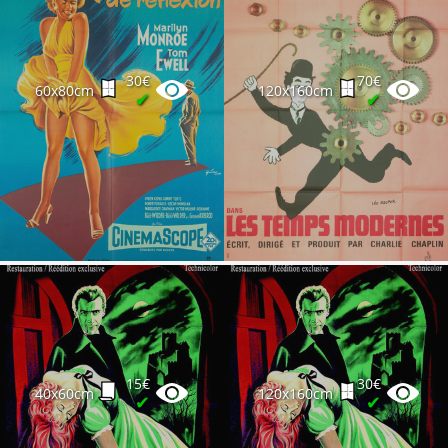
30€
70€
60x80cm
120x160cm
✔
✔
15€
30€
40x60cm
120x160cm
✔
✔