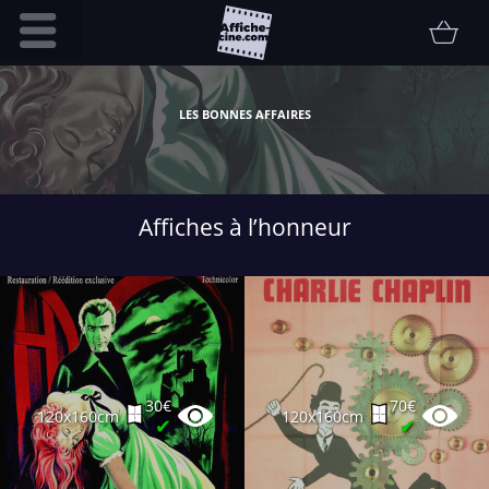
Accueil
LES BONNES AFFAIRES
Infos pratiques
Affiche
Etat
Affiches à l’honneur
Promotions
Contact
FAQ
Communauté
Collectionneur
30€
70€
120x160cm
120x160cm
Vendu
✔
✔
Thématiques