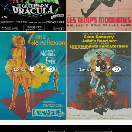
Partenaires
Vendre
30€
20€
60x80cm
40x60cm
✔
✔