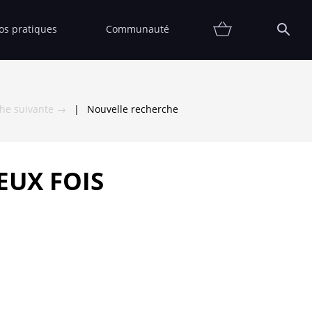
fos pratiques
Communauté
Promotions
Contact
Affiche
FAQ
Etat
Collectionneur
Thématiques
Partenaires
Vendre
Vendu
che suivante →
|
Nouvelle recherche
EUX FOIS