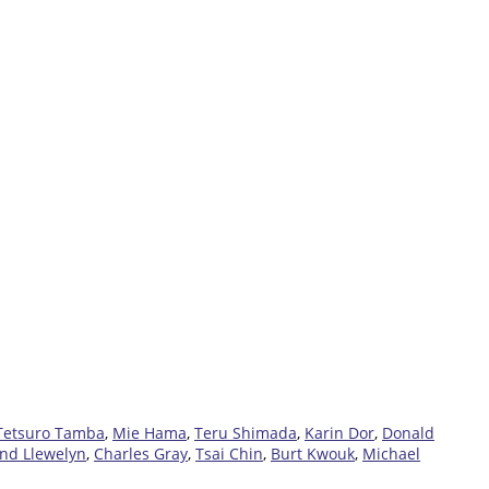
Tetsuro Tamba
,
Mie Hama
,
Teru Shimada
,
Karin Dor
,
Donald
nd Llewelyn
,
Charles Gray
,
Tsai Chin
,
Burt Kwouk
,
Michael