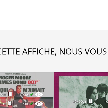
CETTE AFFICHE, NOUS VOUS
✔
60cm
50€
40x60cm
1
✔
32cm
150€