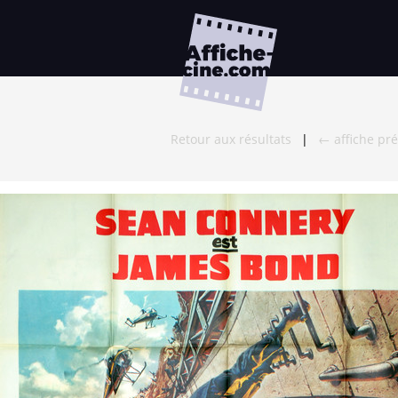
Retour aux résultats
|
← affiche pr