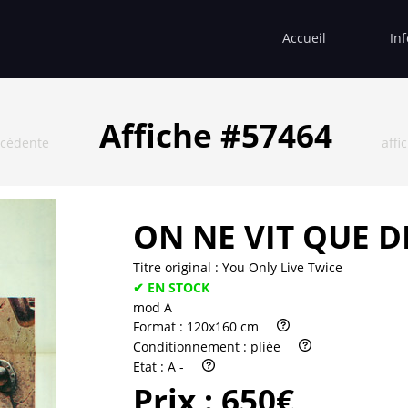
Accueil
In
Affiche #57464
écédente
affi
ON NE VIT QUE D
Titre original :
You Only Live Twice
✔ EN STOCK
mod A
Format :
120x160 cm
Conditionnement :
pliée
Etat :
A -
Prix :
650€