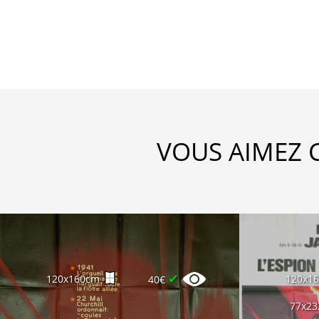
VOUS AIMEZ 
✔
120x160cm
120x1
40€
77x2