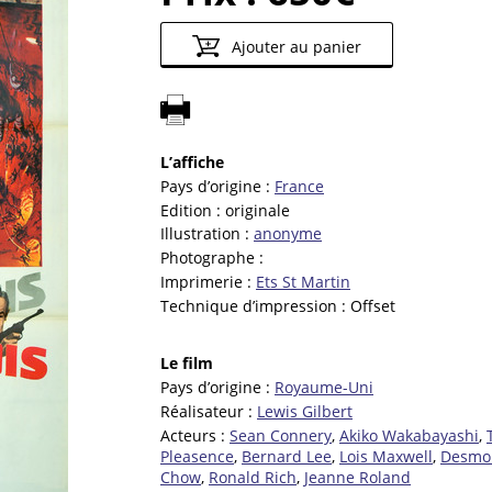
Ajouter au panier
L’affiche
Pays d’origine :
France
Edition :
originale
Illustration :
anonyme
Photographe :
Imprimerie :
Ets St Martin
Technique d’impression :
Offset
Le film
Pays d’origine :
Royaume-Uni
Réalisateur :
Lewis Gilbert
Acteurs :
Sean Connery
,
Akiko Wakabayashi
,
Pleasence
,
Bernard Lee
,
Lois Maxwell
,
Desmo
Chow
,
Ronald Rich
,
Jeanne Roland