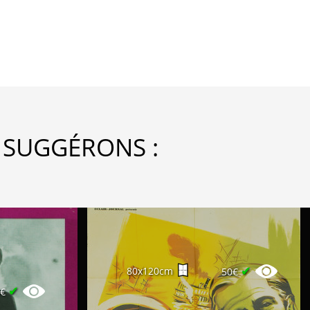
 SUGGÉRONS :
✔
80x120cm
50€
✔
5€