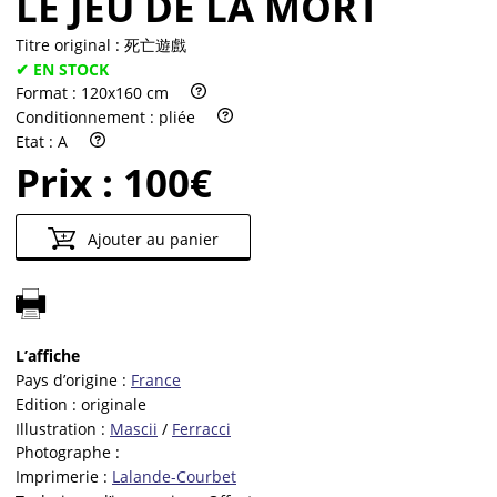
LE JEU DE LA MORT
Titre original :
死亡遊戲
✔ EN STOCK
Format :
120x160 cm
Conditionnement :
pliée
Etat :
A
Prix :
100€
Ajouter au panier
L’affiche
Pays d’origine :
France
Edition :
originale
Illustration :
Mascii
/
Ferracci
Photographe :
Imprimerie :
Lalande-Courbet