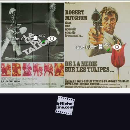
40€
120x160cm
✔
50€
120x160cm
✔
FAQ
PARTENAIRES
NEWSLETTER