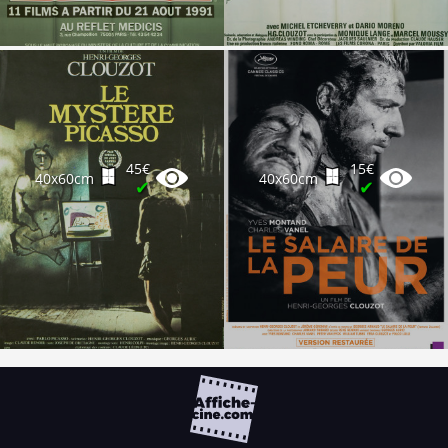
45€
15€
40x60cm
40x60cm
✔
✔