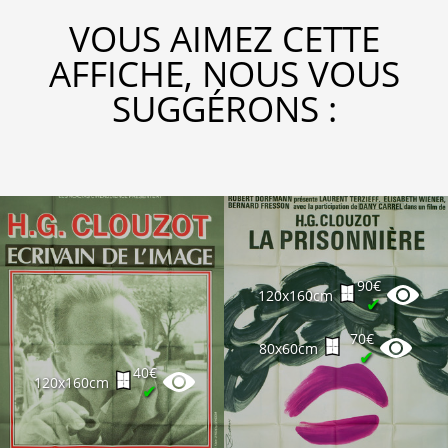
VOUS AIMEZ CETTE
AFFICHE, NOUS VOUS
SUGGÉRONS :
90€
120x160cm
✔
70€
80x60cm
✔
40€
120x160cm
✔