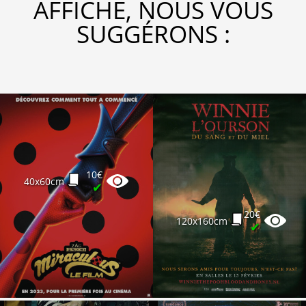
AFFICHE, NOUS VOUS
SUGGÉRONS :
10€
40x60cm
✔
20€
120x160cm
✔