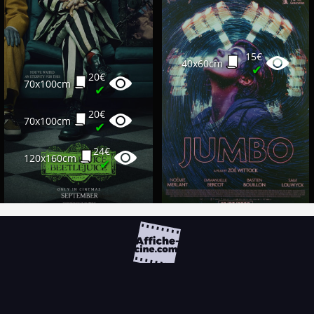
15€
40x60cm
✔
20€
70x100cm
✔
20€
70x100cm
✔
24€
120x160cm
✔
FAQ
PARTENAIRES
NEWSLETTER