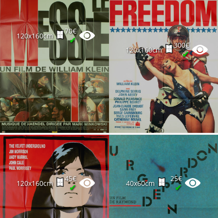
70€
120x160cm
✔
300€
120x160cm
✔
45€
25€
120x160cm
40x60cm
✔
✔