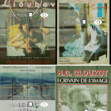
30€
120x160cm
✔
30€
80x120cm
✔
30€
120x160cm
✔
40€