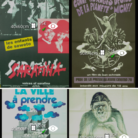
15€
40x60cm
✔
15€
50x76cm
✔
20€
40x60cm
✔
30€
120x160cm