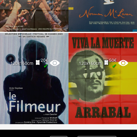
Partenaires
Vendre
20€
50€
120x160cm
120x160cm
✔
✔