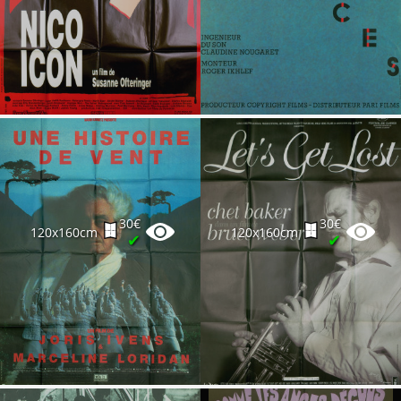
30€
30€
120x160cm
120x160cm
✔
✔