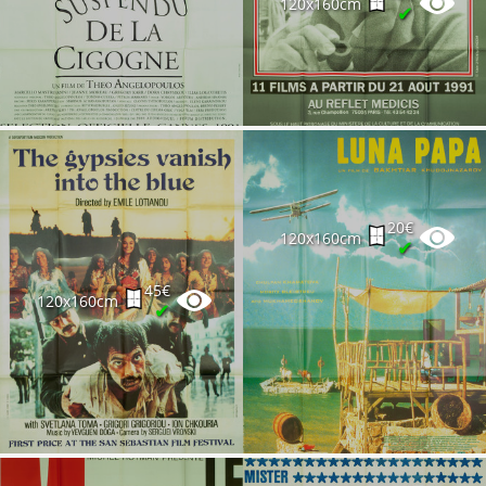
120x160cm
✔
20€
120x160cm
✔
45€
120x160cm
✔