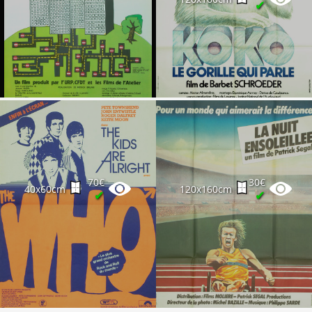
✔
70€
30€
40x60cm
120x160cm
✔
✔