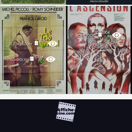
30€
80x120cm
✔
40€
120x160cm
✔
35€
60x80cm
✔