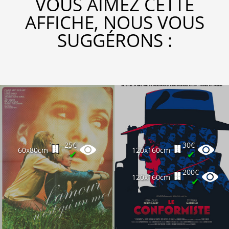
VOUS AIMEZ CETTE
AFFICHE, NOUS VOUS
SUGGÉRONS :
25€
30€
60x80cm
120x160cm
✔
✔
200€
120x160cm
✔