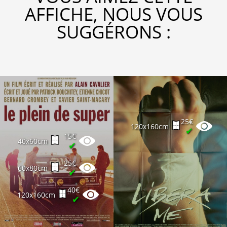
AFFICHE, NOUS VOUS
SUGGÉRONS :
25€
120x160cm
✔
15€
40x60cm
✔
25€
60x80cm
✔
40€
120x160cm
✔