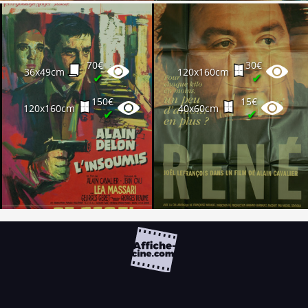
70€
30€
36x49cm
120x160cm
✔
✔
150€
15€
120x160cm
40x60cm
✔
✔
FAQ
PARTENAIRES
NEWSLETTER