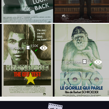
150€
70x100cm
✔
30€
120x160cm
✔