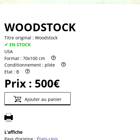
WOODSTOCK
Titre original :
Woodstock
✔ EN STOCK
USA
Format :
70x100 cm
Conditionnement :
pliée
Etat :
B
Prix :
500€
Ajouter au panier
L’affiche
Pays d’origine :
États-Unis