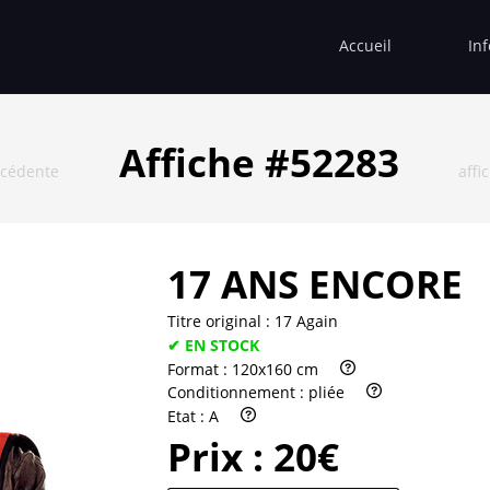
Accueil
In
Affiche #52283
écédente
affi
17 ANS ENCORE
Titre original :
17 Again
✔ EN STOCK
Format :
120x160 cm
Conditionnement :
pliée
Etat :
A
Prix :
20€