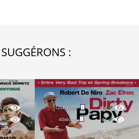
 SUGGÉRONS :
✔
✔
120x160cm
8€
16€
✔
✔
40x60cm
6€
8€