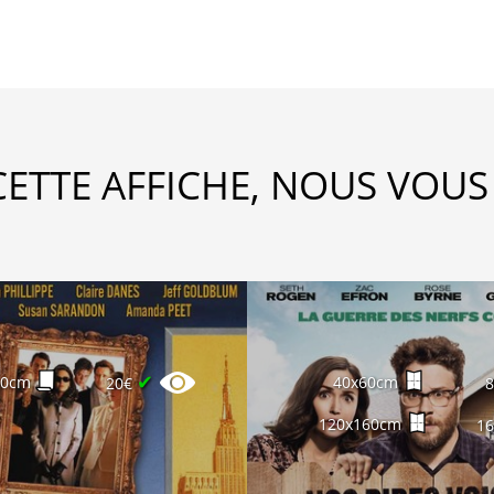
CETTE AFFICHE, NOUS VOUS
✔
60cm
40x60cm
20€
120x160cm
1