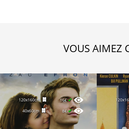
VOUS AIMEZ 
✔
120x160cm
120x1
16€
✔
40x60cm
8€