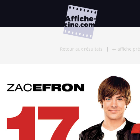
Retour aux résultats
|
← affiche pr