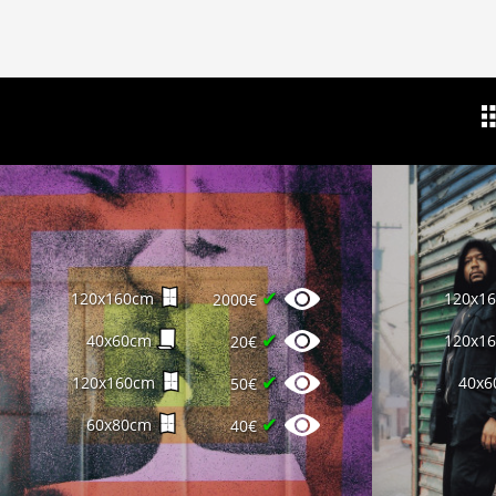
✔
120x160cm
120x1
2000€
✔
40x60cm
120x1
20€
✔
120x160cm
40x6
50€
✔
60x80cm
40€