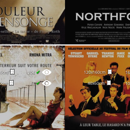
✔
60cm
120x160cm
20€
1
✔
0cm
40x60cm
8€
1