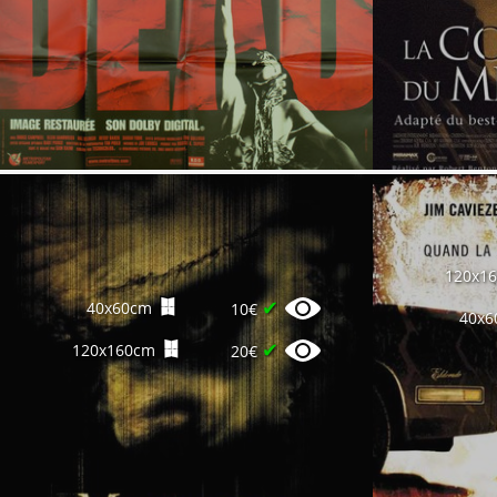
120x1
✔
40x60cm
10€
40x6
✔
120x160cm
20€