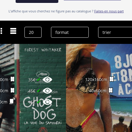
L’affiche que vous cherchez ne figure pas au catalogue ?
Faites-en nous part
Dernières recherches
Troïka
effacer l’historique
✔
60cm
120x160cm
35€
1
✔
60cm
40x60cm
45€
✔
0cm
15€