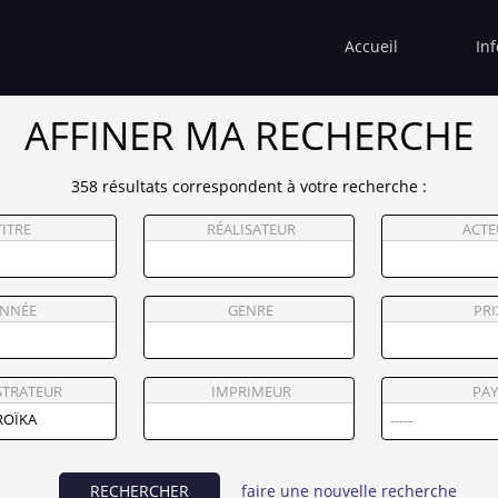
Accueil
In
AFFINER MA RECHERCHE
358 résultats correspondent à votre recherche :
TITRE
RÉALISATEUR
ACTE
NNÉE
GENRE
PRI
STRATEUR
IMPRIMEUR
PAY
RECHERCHER
faire une nouvelle recherche