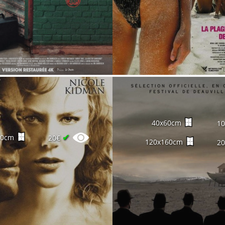
40x60cm
1
✔
60cm
20€
120x160cm
2