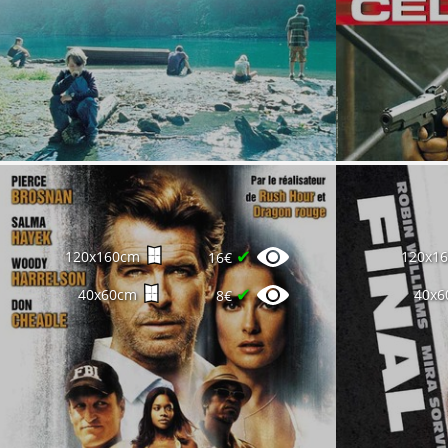
✔
120x160cm
120x1
16€
✔
40x60cm
40x6
8€