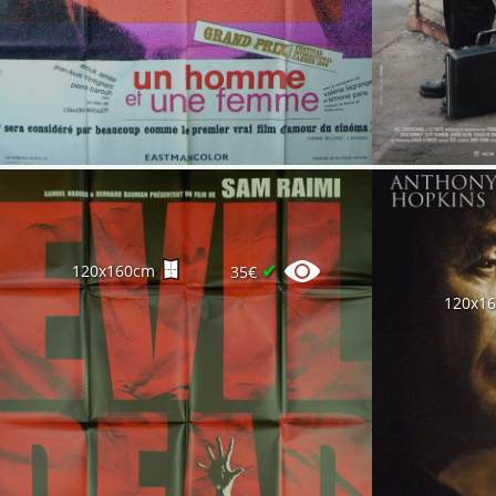
✔
120x160cm
35€
120x1