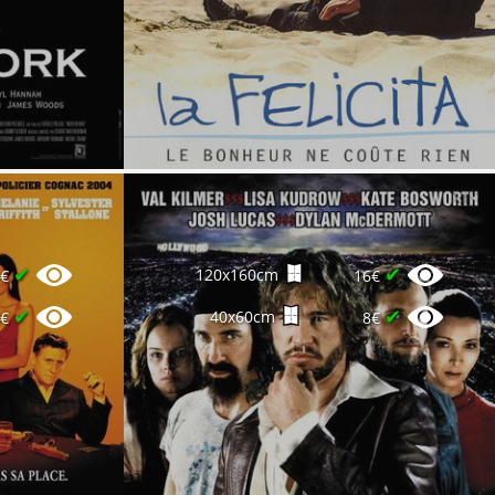
✔
✔
120x160cm
6€
16€
✔
✔
40x60cm
0€
8€