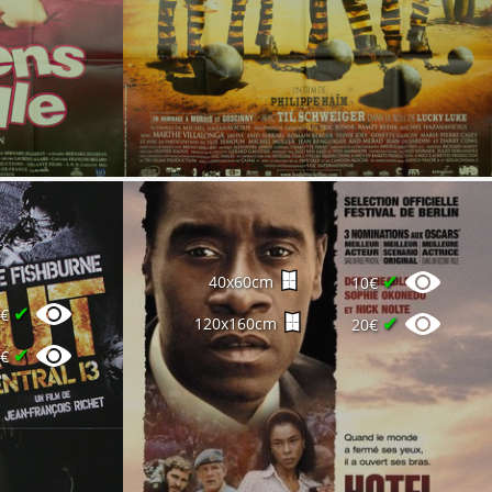
✔
40x60cm
10€
✔
0€
✔
120x160cm
20€
✔
0€