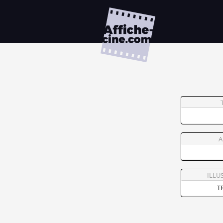
A
ILLU