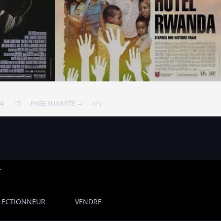
4
15
PAGE SUIVANTE →
>>|
T
LECTIONNEUR
VENDRE