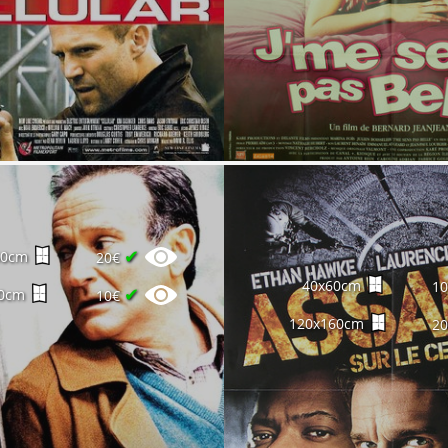
✔
60cm
20€
40x60cm
1
✔
0cm
10€
120x160cm
2