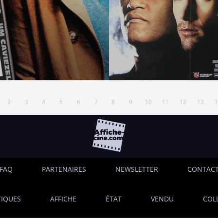
2
3
4
5
6
7
8
9
10
11
12
13
1
FAQ
PARTENAIRES
NEWSLETTER
CONTAC
IQUES
AFFICHE
ÉTAT
VENDU
COL