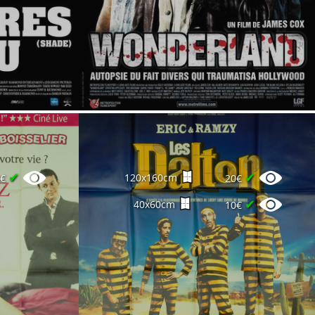
✔
✔
120x160cm
0€
20€
✔
40x60cm
10€