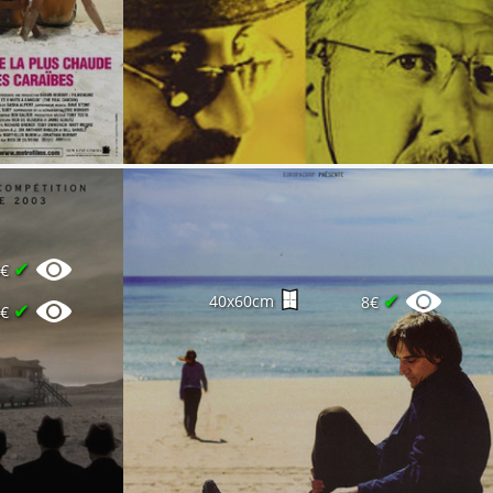
✔
0€
✔
40x60cm
8€
✔
0€