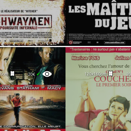
✔
60cm
120x160cm
20€
2