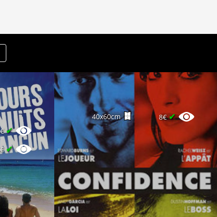
✔
40x60cm
8€
✔
6€
✔
8€