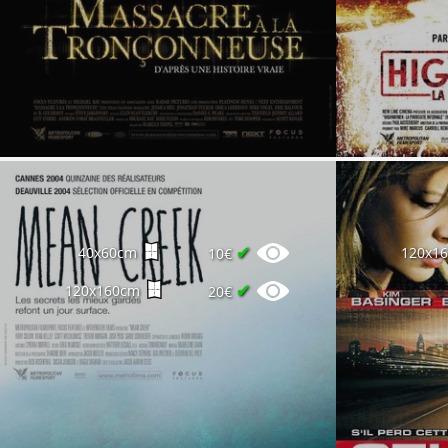
✔
40x60cm
120x1
10€
✔
120x160cm
20€