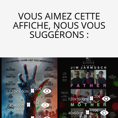
VOUS AIMEZ CETTE
AFFICHE, NOUS VOUS
SUGGÉRONS :
20€
120x160cm
✔
20€
120x160cm
✔
10€
40x60cm
✔
10€
40x60cm
✔
30€