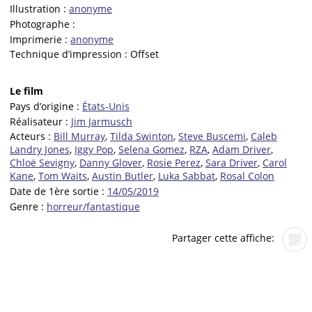
Illustration :
anonyme
Photographe :
Imprimerie :
anonyme
Technique d’impression :
Offset
Le film
Pays d’origine :
États-Unis
Réalisateur :
Jim Jarmusch
Acteurs :
Bill Murray
,
Tilda Swinton
,
Steve Buscemi
,
Caleb
Landry Jones
,
Iggy Pop
,
Selena Gomez
,
RZA
,
Adam Driver
,
Chloë Sevigny
,
Danny Glover
,
Rosie Perez
,
Sara Driver
,
Carol
Kane
,
Tom Waits
,
Austin Butler
,
Luka Sabbat
,
Rosal Colon
Date de 1ère sortie :
14/05/2019
Genre :
horreur/fantastique
Partager cette affiche: