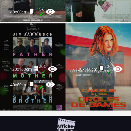
15€
40x60cm
✔
20€
20€
120x160cm
120x160cm
✔
✔
10€
40x60cm
✔