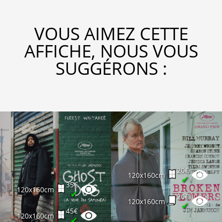
VOUS AIMEZ CETTE
AFFICHE, NOUS VOUS
SUGGÉRONS :
20€
120x160cm
✔
35€
120x160cm
✔
20€
120x160cm
✔
45€
120x160cm
✔