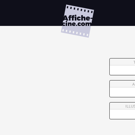
A
ILLU