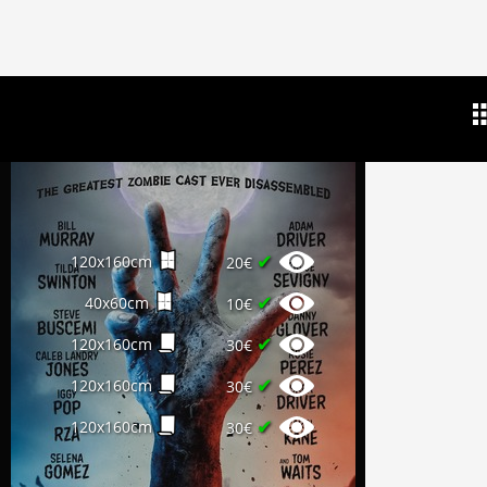
✔
120x160cm
20€
✔
40x60cm
10€
✔
120x160cm
30€
✔
120x160cm
30€
✔
120x160cm
30€