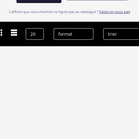
L’affiche que vous cherchez ne figure pas au catalogue ?
Faites-en nous part
Dernières recherches
Rosal Colon
effacer l’historique