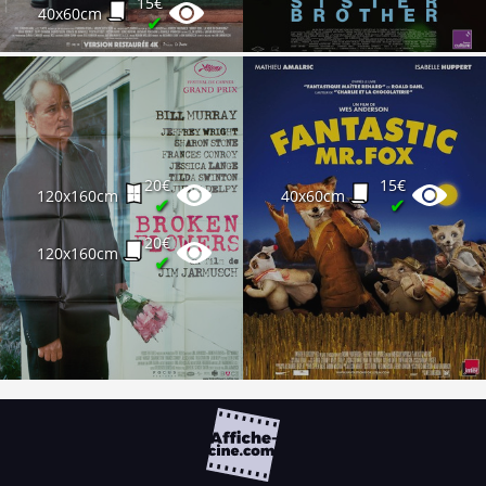
15€
40x60cm
✔
20€
15€
120x160cm
40x60cm
✔
✔
20€
120x160cm
✔