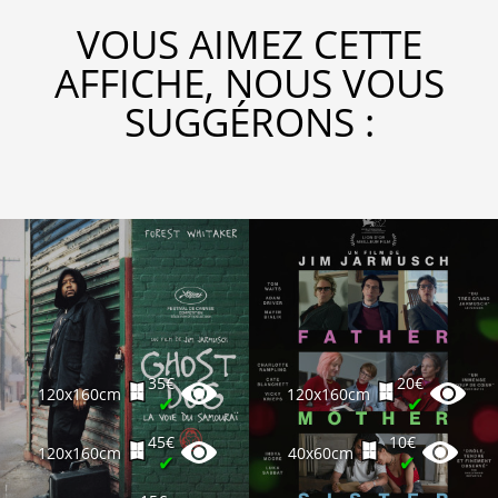
VOUS AIMEZ CETTE
AFFICHE, NOUS VOUS
SUGGÉRONS :
35€
20€
120x160cm
120x160cm
✔
✔
45€
10€
120x160cm
40x60cm
✔
✔