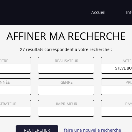
Accueil
In
AFFINER MA RECHERCHE
27 résultats correspondent à votre recherche :
TITRE
RÉALISATEUR
ACTE
NNÉE
GENRE
PRI
STRATEUR
IMPRIMEUR
PAY
RECHERCHER
faire une nouvelle recherche