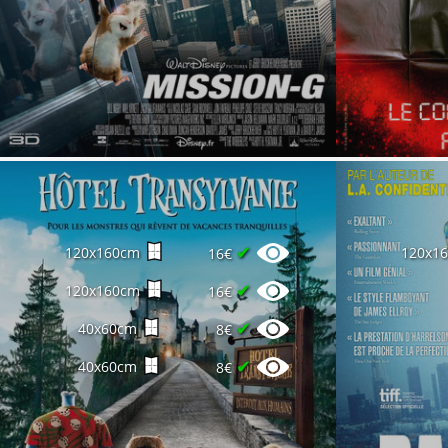
✔
120x160cm
120x1
16€
✔
120x160cm
16€
✔
40x60cm
8€
✔
40x60cm
8€