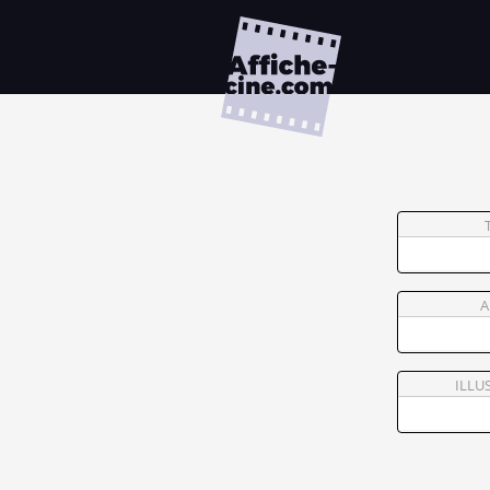
A
ILLU