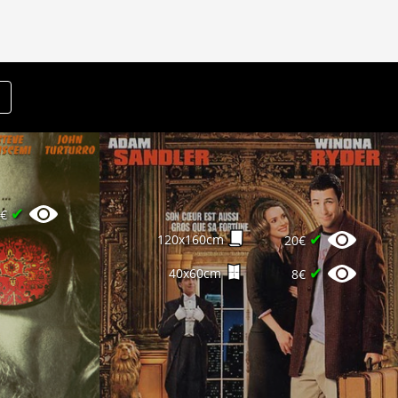
✔
0€
✔
120x160cm
20€
✔
40x60cm
8€