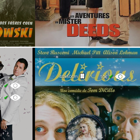
✔
40x60cm
10€
✔
0€
✔
8€