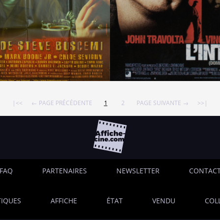
|<<
← PAGE PRÉCÉDENTE
1
2
PAGE SUIVANTE →
>>|
FAQ
PARTENAIRES
NEWSLETTER
CONTAC
IQUES
AFFICHE
ÉTAT
VENDU
COL