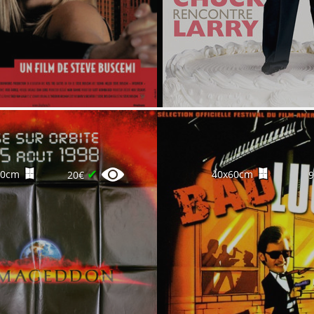
✔
60cm
40x60cm
20€