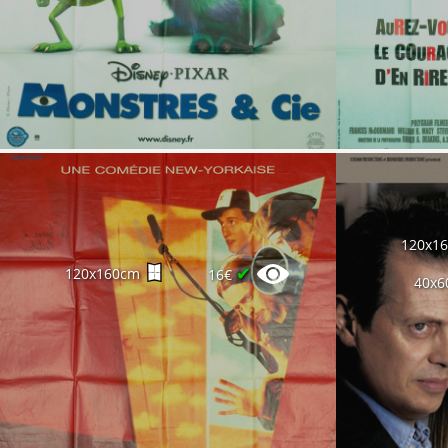
120x1
✔
120x160cm
16€
40x6