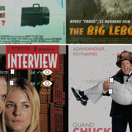
✔
60cm
16€
120x160cm
2
✔
0cm
8€
40x60cm