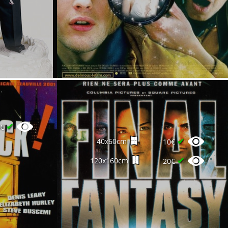
✔
9€
✔
40x60cm
10€
✔
120x160cm
20€