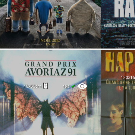
120x1
✔
40x60cm
12€