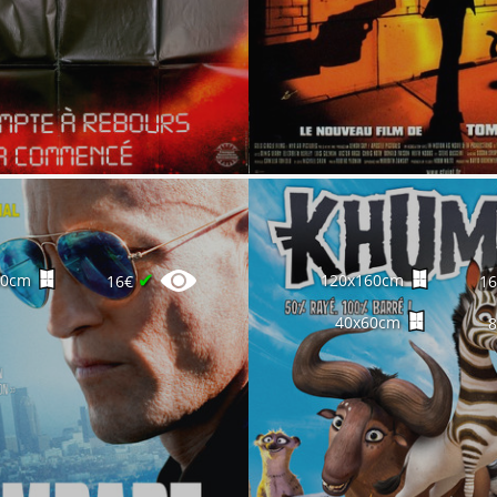
✔
60cm
120x160cm
16€
1
40x60cm