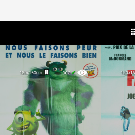
✔
120x160cm
120x1
30€