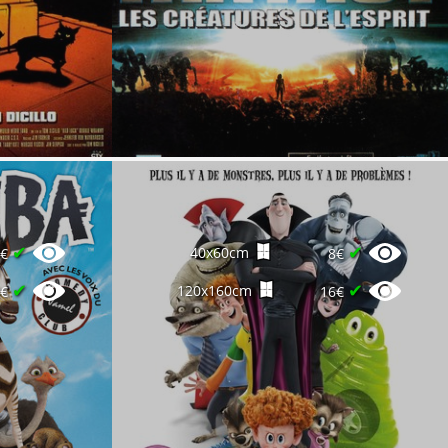
✔
✔
40x60cm
6€
8€
✔
✔
120x160cm
8€
16€