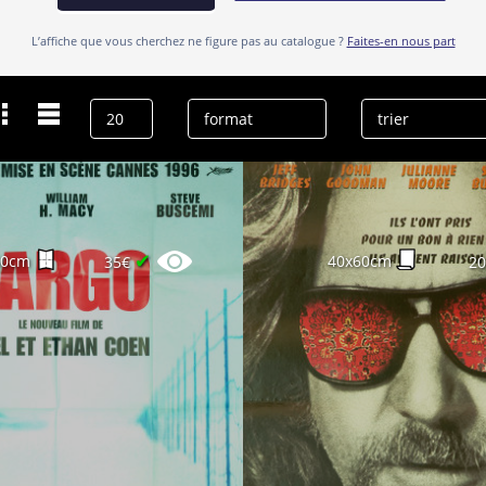
L’affiche que vous cherchez ne figure pas au catalogue ?
Faites-en nous part
Dernières recherches
Steve Buscemi
effacer l’historique
✔
60cm
40x60cm
35€
2