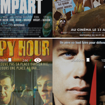
✔
60cm
40x60cm
24€
1