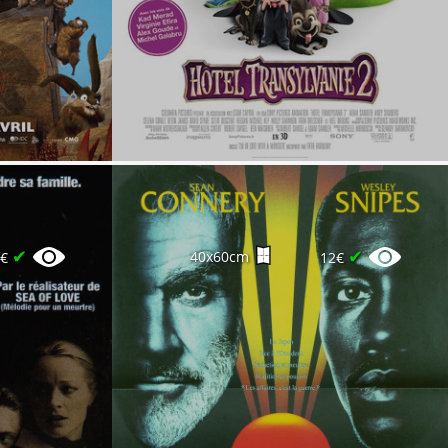
✔
✔
40x60cm
0€
12€