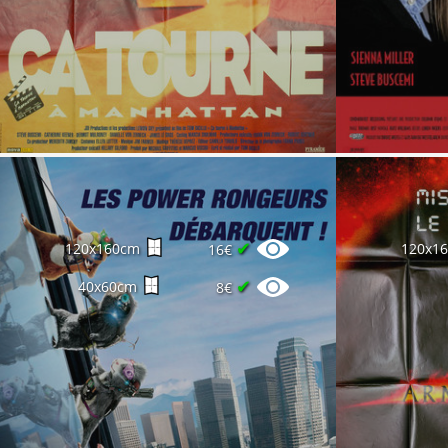
✔
120x160cm
120x1
16€
✔
40x60cm
8€