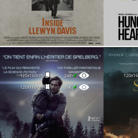
✔
120x160cm
120x1
24€
✔
120x160cm
16€