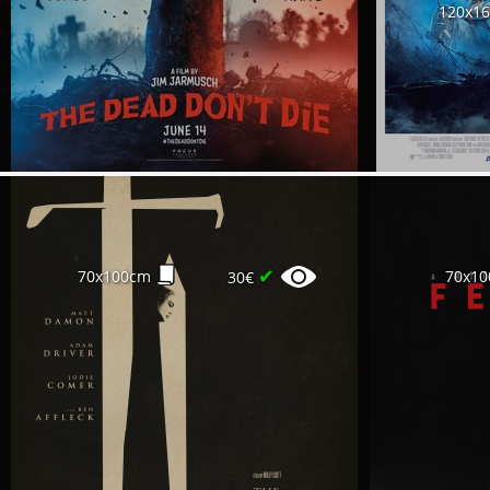
120x1
✔
70x100cm
70x1
30€