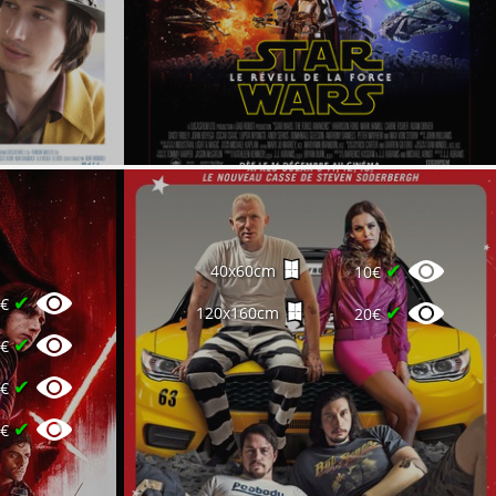
✔
40x60cm
10€
✔
2€
✔
120x160cm
20€
✔
0€
✔
0€
✔
0€