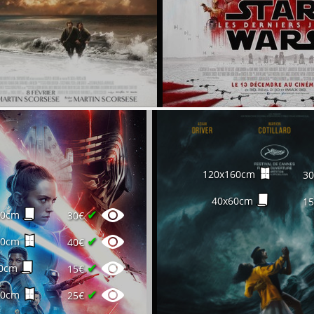
120x160cm
3
40x60cm
1
✔
60cm
30€
✔
60cm
40€
✔
0cm
15€
✔
60cm
25€