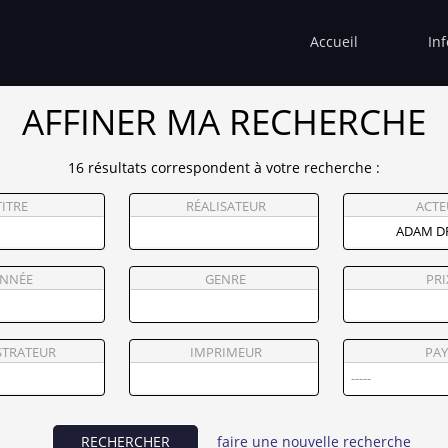
Accueil
In
AFFINER MA RECHERCHE
16 résultats correspondent à votre recherche :
TITRE
RÉALISATEUR
ACTE
NNÉE
GENRE
PRI
STRATEUR
IMPRIMEUR
PAY
RECHERCHER
faire une nouvelle recherche