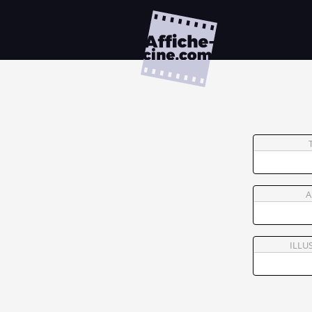
A
ILLU