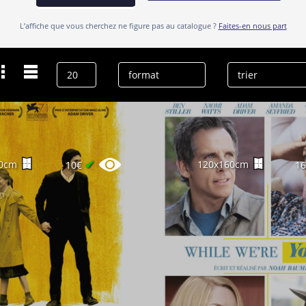
L’affiche que vous cherchez ne figure pas au catalogue ?
Faites-en nous part
Dernières recherches
Adam Driver
effacer l’historique
✔
0cm
120x160cm
10€
1