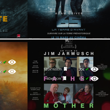
✔
0€
✔
120x160cm
20€
✔
0€
✔
40x60cm
10€