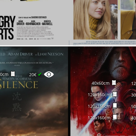
✔
60cm
20€
40x60cm
1
120x160cm
3
120x160cm
5
120x160cm
4