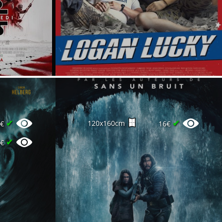
✔
✔
120x160cm
0€
16€
✔
5€