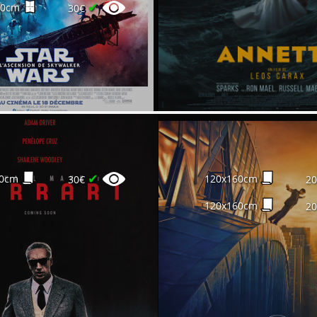
✔
60cm
30€
✔
00cm
120x160cm
30€
2
120x160cm
2