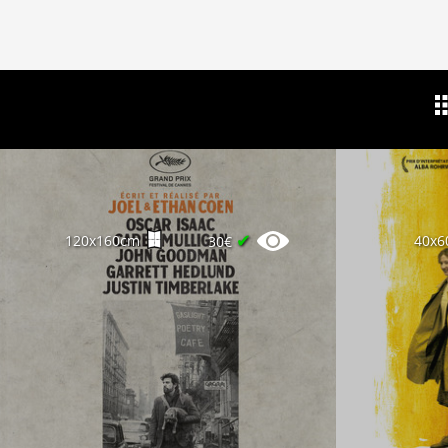
✔
120x160cm
40x6
30€