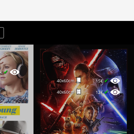
✔
6€
✔
40x60cm
15€
✔
40x60cm
12€