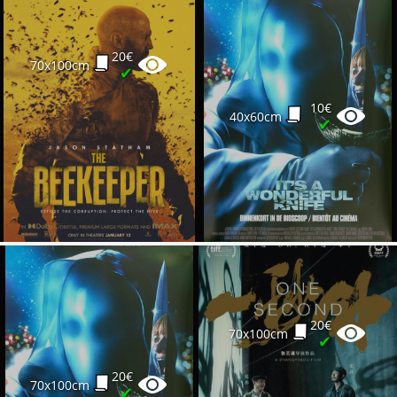
20€
70x100cm
✔
10€
40x60cm
✔
20€
70x100cm
✔
20€
70x100cm
✔