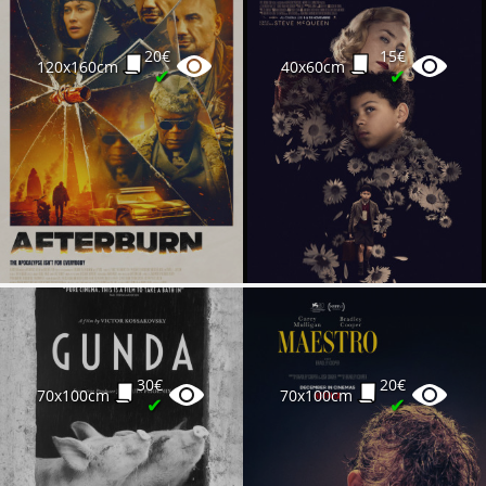
20€
15€
120x160cm
40x60cm
✔
✔
30€
20€
70x100cm
70x100cm
✔
✔