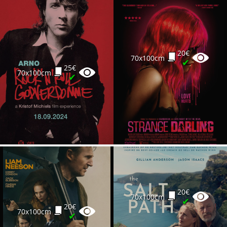
20€
70x100cm
✔
25€
70x100cm
✔
20€
70x100cm
✔
20€
70x100cm
✔