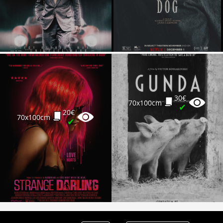
Partenaires
Vendre
30€
70x100cm
✔
20€
70x100cm
✔