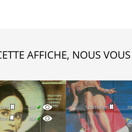
CETTE AFFICHE, NOUS VOUS
✔
60cm
120x160cm
35€
7
✔
00cm
35€