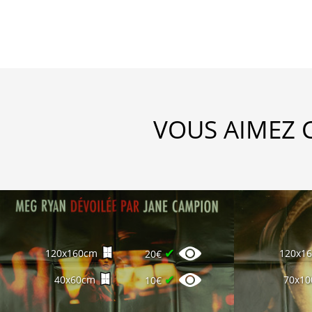
VOUS AIMEZ 
✔
120x160cm
120x1
20€
✔
40x60cm
70x1
10€