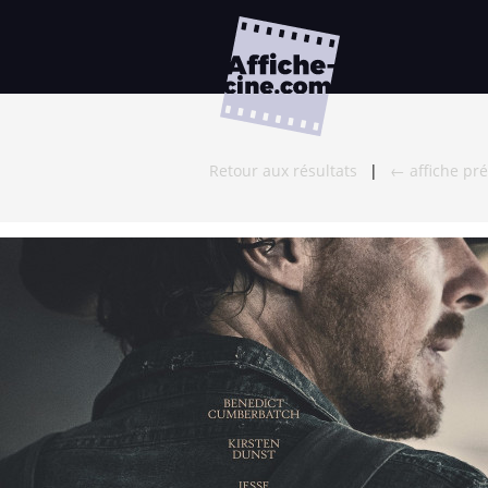
Retour aux résultats
|
← affiche pr