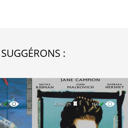
 SUGGÉRONS :
✔
✔
40x60cm
0€
15€