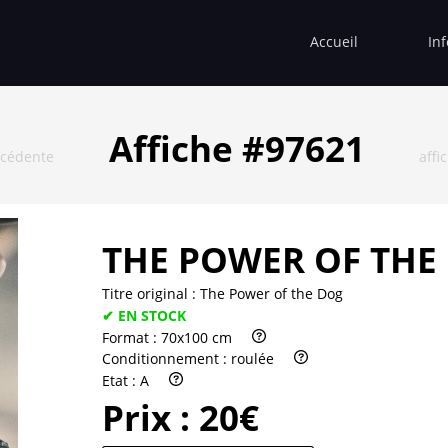
Accueil
In
Affiche #97621
écédente
affi
THE POWER OF THE
Titre original :
The Power of the Dog
✔ EN STOCK
Format :
70x100 cm
Conditionnement :
roulée
Etat :
A
Prix :
20€