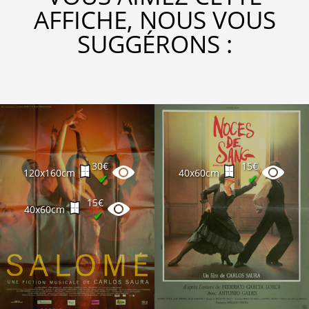
AFFICHE, NOUS VOUS
SUGGÉRONS :
30€
15€
120x160cm
40x60cm
✔
✔
15€
40x60cm
✔