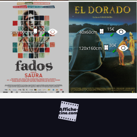
30€
15€
70x100cm
40x60cm
✔
✔
30€
120x160cm
✔
FAQ
PARTENAIRES
NEWSLETTER