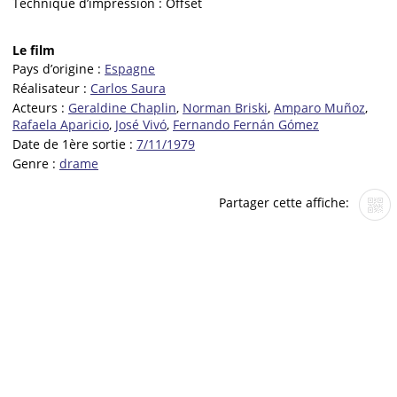
Technique d’impression :
Offset
Le film
Pays d’origine :
Espagne
Réalisateur :
Carlos Saura
Acteurs :
Geraldine Chaplin
,
Norman Briski
,
Amparo Muñoz
,
Rafaela Aparicio
,
José Vivó
,
Fernando Fernán Gómez
Date de 1ère sortie :
7/11/1979
Genre :
drame
Partager cette affiche: