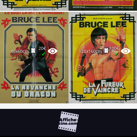
20€
100€
40x60cm
120x160cm
✔
✔