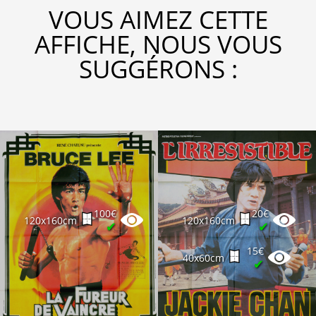
VOUS AIMEZ CETTE
AFFICHE, NOUS VOUS
SUGGÉRONS :
100€
20€
120x160cm
120x160cm
✔
✔
15€
40x60cm
✔