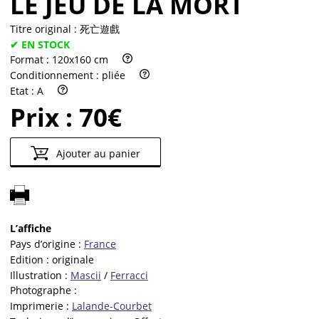
LE JEU DE LA MORT
Titre original :
死亡遊戲
✔ EN STOCK
Format :
120x160 cm
Conditionnement :
pliée
Etat :
A
Prix :
70€
Ajouter au panier
L’affiche
Pays d’origine :
France
Edition :
originale
Illustration :
Mascii
/
Ferracci
Photographe :
Imprimerie :
Lalande-Courbet