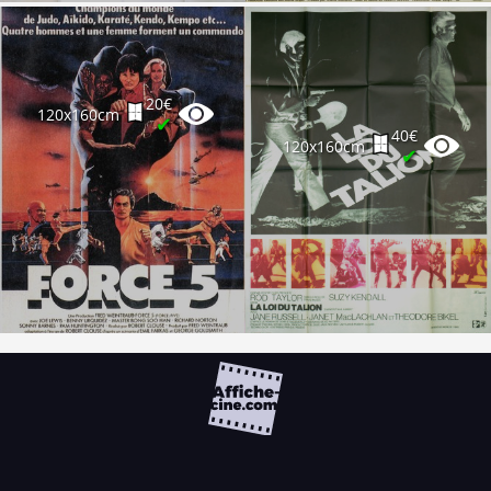
20€
120x160cm
✔
40€
120x160cm
✔
FAQ
PARTENAIRES
NEWSLETTER