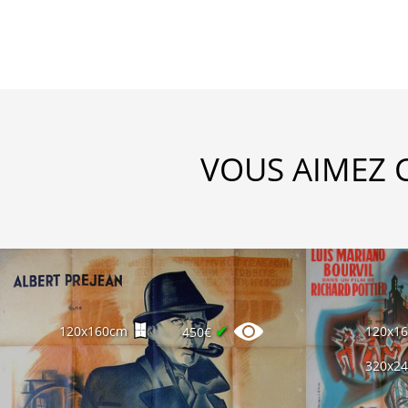
VOUS AIMEZ 
✔
120x160cm
120x1
450€
320x2