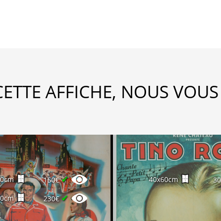
CETTE AFFICHE, NOUS VOUS
✔
60cm
40x60cm
150€
3
✔
40cm
230€