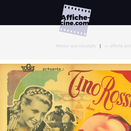
Retour aux résultats
|
← affiche pr