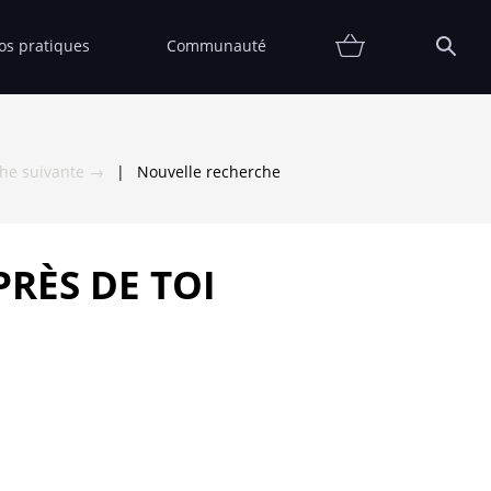
fos pratiques
Communauté
Promotions
Contact
Affiche
FAQ
Etat
Collectionneur
Thématiques
Partenaires
Vendre
Vendu
che suivante →
|
Nouvelle recherche
RÈS DE TOI