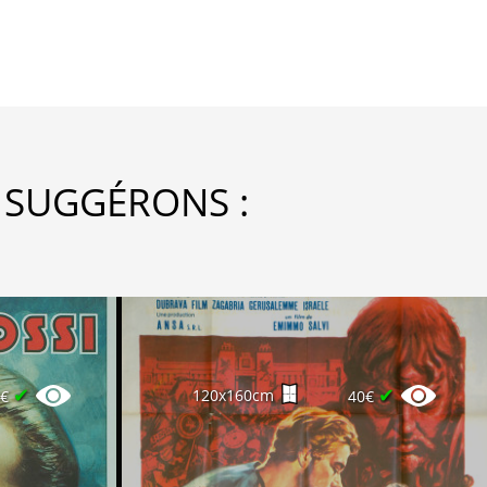
 SUGGÉRONS :
✔
✔
120x160cm
0€
40€