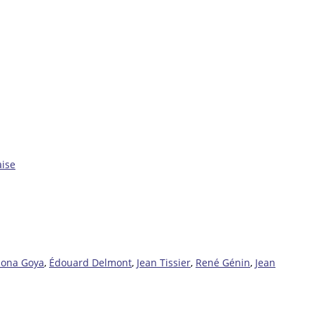
aise
ona Goya
,
Édouard Delmont
,
Jean Tissier
,
René Génin
,
Jean