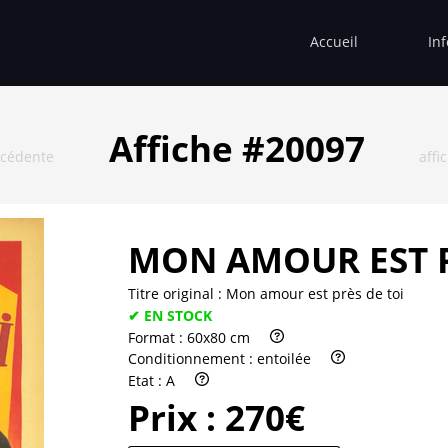
Accueil
In
Affiche #20097
écédente
affi
MON AMOUR EST P
Titre original :
Mon amour est près de toi
✔ EN STOCK
Format :
60x80 cm
Conditionnement :
entoilée
Etat :
A
Prix :
270€