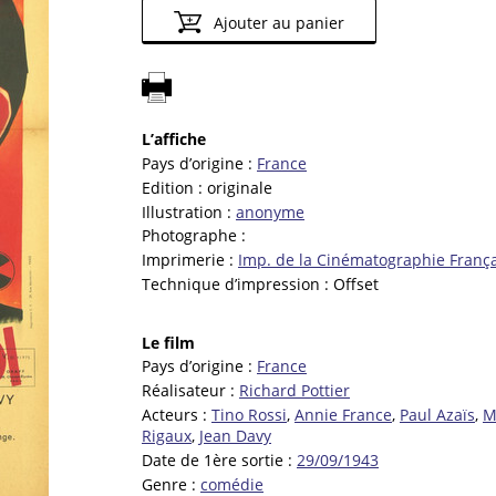
Ajouter au panier
L’affiche
Pays d’origine :
France
Edition :
originale
Illustration :
anonyme
Photographe :
Imprimerie :
Imp. de la Cinématographie Franç
Technique d’impression :
Offset
Le film
Pays d’origine :
France
Réalisateur :
Richard Pottier
Acteurs :
Tino Rossi
,
Annie France
,
Paul Azaïs
,
M
Rigaux
,
Jean Davy
Date de 1ère sortie :
29/09/1943
Genre :
comédie