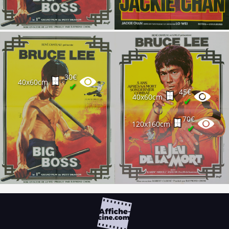
30€
40x60cm
✔
45€
40x60cm
✔
70€
120x160cm
✔