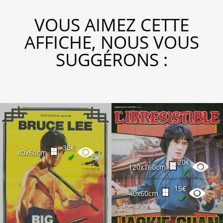
VOUS AIMEZ CETTE
AFFICHE, NOUS VOUS
SUGGÉRONS :
30€
40x60cm
✔
20€
120x160cm
✔
15€
40x60cm
✔