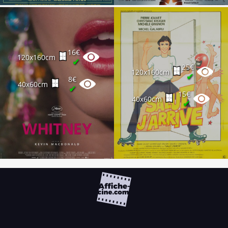
16€
120x160cm
✔
25€
120x160cm
✔
8€
40x60cm
✔
15€
40x60cm
✔
FAQ
PARTENAIRES
NEWSLETTER