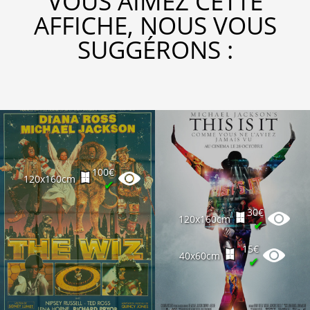
VOUS AIMEZ CETTE
AFFICHE, NOUS VOUS
SUGGÉRONS :
100€
120x160cm
✔
30€
120x160cm
✔
15€
40x60cm
✔